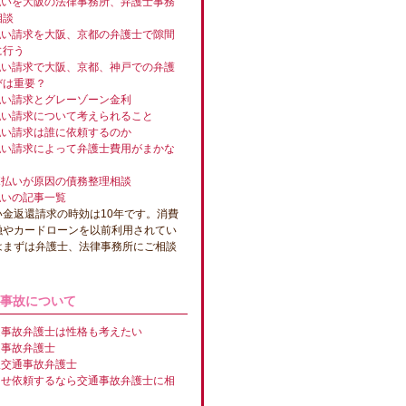
払いを大阪の法律事務所、弁護士事務
相談
払い請求を大阪、京都の弁護士で隙間
に行う
払い請求で大阪、京都、神戸での弁護
びは重要？
払い請求とグレーゾーン金利
払い請求について考えられること
払い請求は誰に依頼するのか
払い請求によって弁護士費用がまかな
ボ払いが原因の債務整理相談
払いの記事一覧
い金返還請求の時効は10年です。消費
融やカードローンを以前利用されてい
はまずは弁護士、法律事務所にご相談
事故について
通事故弁護士は性格も考えたい
通事故弁護士
阪交通事故弁護士
うせ依頼するなら交通事故弁護士に相