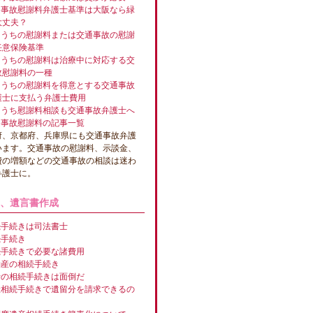
通事故慰謝料弁護士基準は大阪なら緑
大丈夫？
ちうちの慰謝料または交通事故の慰謝
任意保険基準
ちうちの慰謝料は治療中に対応する交
故慰謝料の一種
ちうちの慰謝料を得意とする交通事故
護士に支払う弁護士費用
ちうち慰謝料相談も交通事故弁護士へ
通事故慰謝料の記事一覧
府、京都府、兵庫県にも交通事故弁護
います。交通事故の慰謝料、示談金、
費の増額などの交通事故の相談は迷わ
弁護士に。
、遺言書作成
続手続きは司法書士
続手続き
続手続きで必要な諸費用
動産の相続手続き
行の相続手続きは面倒だ
産相続手続きで遺留分を請求できるの