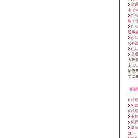
交
本で
む
料で
む
通事
む
の弁
む
交
大阪
士は
治療
ずに
相続
相
相
相
不
銀
遺
は