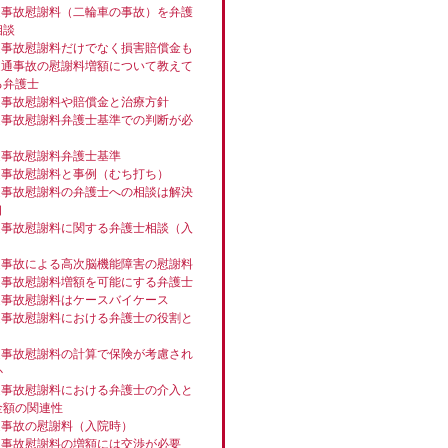
通事故慰謝料（二輪車の事故）を弁護
相談
通事故慰謝料だけでなく損害賠償金も
通通事故の慰謝料増額について教えて
る弁護士
通事故慰謝料や賠償金と治療方針
通事故慰謝料弁護士基準での判断が必
通事故慰謝料弁護士基準
通事故慰謝料と事例（むち打ち）
通事故慰謝料の弁護士への相談は解決
口
通事故慰謝料に関する弁護士相談（入
）
通事故による高次脳機能障害の慰謝料
通事故慰謝料増額を可能にする弁護士
通事故慰謝料はケースバイケース
通事故慰謝料における弁護士の役割と
通事故慰謝料の計算で保険が考慮され
か
通事故慰謝料における弁護士の介入と
金額の関連性
通事故の慰謝料（入院時）
通事故慰謝料の増額には交渉が必要