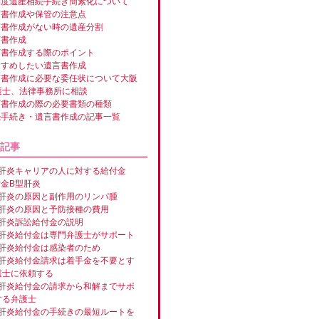
制度遺産相続手続き簡素化について
言書作成や保管の注意点
言書作成がない時の遺産分割
言書作成
言書作成する際のポイント
すすめしたい遺言書作成
言書作成に必要な委任状について大阪
護士、法律事務所に相談
言書作成の際の必要書類の種類
続手続き・遺言書作成の記事一覧
記事
型肝炎キャリアの人に対する給付金
金B型肝炎
型肝炎の原因と副作用のリンパ腫
型肝炎の原因と予防接種の費用
型肝炎訴訟給付金の説明
型肝炎給付金は専門弁護士がサポート
型肝炎給付金は感染者のため
型肝炎給付金請求は着手金を不要とす
護士に依頼する
型肝炎給付金の請求から和解までサポ
する弁護士
型肝炎給付金の手続きの最短ルートを