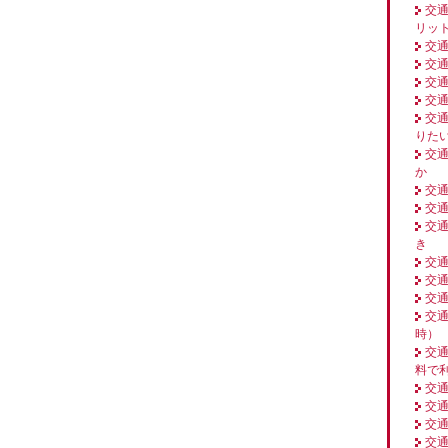
交
リッ
交
交
交
交
交
りた
交
か
交
交
交
き
交
交
交
交
時）
交
料で
交
交
交
交