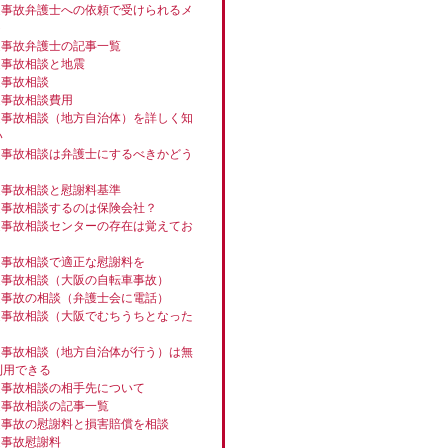
通事故弁護士への依頼で受けられるメ
ト
通事故弁護士の記事一覧
通事故相談と地震
通事故相談
通事故相談費用
通事故相談（地方自治体）を詳しく知
い
通事故相談は弁護士にするべきかどう
通事故相談と慰謝料基準
通事故相談するのは保険会社？
通事故相談センターの存在は覚えてお
通事故相談で適正な慰謝料を
通事故相談（大阪の自転車事故）
通事故の相談（弁護士会に電話）
通事故相談（大阪でむちうちとなった
通事故相談（地方自治体が行う）は無
利用できる
通事故相談の相手先について
通事故相談の記事一覧
通事故の慰謝料と損害賠償を相談
通事故慰謝料