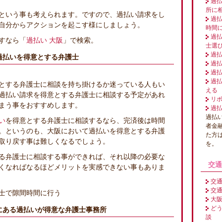
過
所に
という事も考えられます。ですので、過払い請求をし
過
自分からアクションを起こす様にしましょう。
時間
過
すなら「
過払い 大阪
」で検索。
士選
過
過払いを得意とする弁護士
過
過
過
とする弁護士に相談を持ち掛けるか迷っている人もい
える
過払い請求を得意とする弁護士に相談する予定があれ
リ
まう事をおすすめします。
過
過払
い
を得意とする弁護士に相談するなら、完済後は時間
者金
。というのも、大阪において過払いを得意とする弁護
た方
取り戻す事は難しくなるでしょう。
を。
る弁護士に相談する事ができれば、それ以降の必要な
交通
くなればなるほどメリットを実感できない事もありま
交
交
士で隙間時間に行う
大
ど
にある過払いが得意な弁護士事務所
談