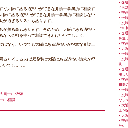
交
う相
すぐ大阪にある過払いが得意な弁護士事務所に相談す
交
大阪にある過払いが得意な弁護士事務所に相談しない
交
効が過ぎるリスクもあります。
交
での
ちが焦る事もあります。そのため、大阪にある過払い
交
るなら余裕を持って相談できればいいでしょう。
を選
交
要はなく、いつでも大阪にある過払いが得意な弁護士
大
交
困ると考える人は返済後に大阪にある過払い請求が得
交
化
いいでしょう。
交
用し
交
相場
交
法書士に依頼
交
士に相談
なら
大
士を
大
交
たい