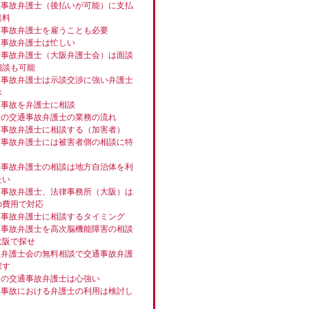
通事故弁護士（後払いが可能）に支払
談料
通事故弁護士を雇うことも必要
通事故弁護士は忙しい
通事故弁護士（大阪弁護士会）は面談
相談も可能
通事故弁護士は示談交渉に強い弁護士
ぶ
通事故を弁護士に相談
阪の交通事故弁護士の業務の流れ
通事故弁護士に相談する（加害者）
通事故弁護士には被害者側の相談に特
通事故弁護士の相談は地方自治体を利
たい
通事故弁護士、法律事務所（大阪）は
の費用で対応
通事故弁護士に相談するタイミング
通事故弁護士を高次脳機能障害の相談
大阪で探せ
阪弁護士会の無料相談で交通事故弁護
探す
阪の交通事故弁護士は心強い
通事故における弁護士の利用は検討し