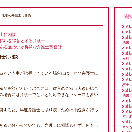
、京都の弁護士に相談
過払
過
過
士に相談
過
払いを得意とする弁護士
法書
ある過払いが得意な弁護士事務所
過
過
護士に相談
依頼
過
過
るという事が把握できている場合には、ぜひ弁護士に
過
過
護士
額が高額だという場合には、借入の金額も大きい場合
過
の場合には弁護士でないと対応できないケースも多い
法書
過
過
談すると、早速弁護士に取り戻すための手続きを行っ
過
所に
過払
きると分かっていても、弁護士に相談もせず、何もし
まで