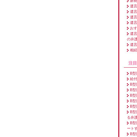
新
遺
遺
遺
遺
お
遺
の弁
遺
相
注目
B
給付
B
B
B
B
B
B
る弁
B
ート
B