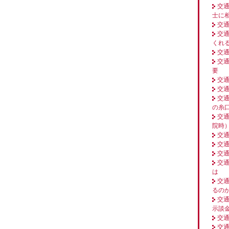
交
士に
交
交
くれ
交
交
要
交
交
交
の糸
交
院時
交
交
交
交
は
交
るの
交
示談
交
交