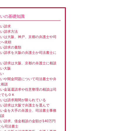
いの基礎知識
払い請求
払い請求方法
払いは大阪、神戸、京都の弁護士や司
士へ依頼
払い請求の書類
払い請求を大阪の弁護士か司法書士に
払い請求は大阪、京都の弁護士に相談
払い大阪
払い
払いや闇金問題について司法書士や弁
に相談
払い金返還請求や任意整理の相談は司
士でもＯＫ
払いは請求期間が限られている
払い請求は大阪で弁護士を選んで
払い金を大手の弁護士、司法書士事務
相談
い請求、借金相談の金額が140万円
なら司法書士