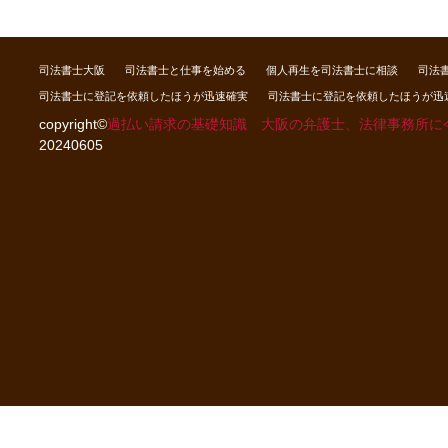
司法書士大阪
司法書士と仕事を始める
個人再生を司法書士に相談
司法
司法書士に登記を依頼したほうが迅速確実
司法書士に登記を依頼したほうが迅
copyright©
過払い請求の基礎知識 大阪の弁護士、法律事務所に
20240605